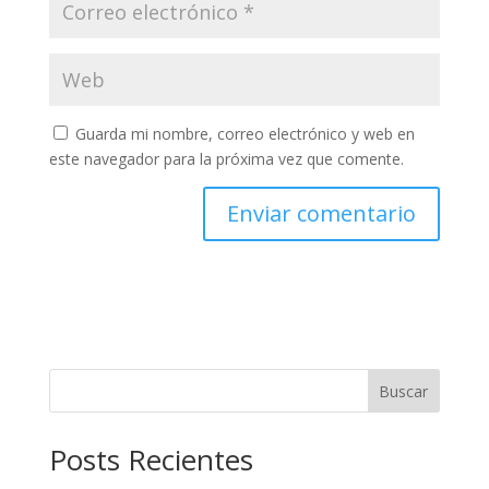
Guarda mi nombre, correo electrónico y web en
este navegador para la próxima vez que comente.
A
l
t
e
r
n
Buscar
a
t
Posts Recientes
i
v